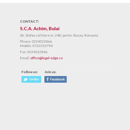
CONTACT:
S.C.A. Achim, Bulai
Str. Stefan cel Mare nr. 24D, parter, Bacau, Romania
Phone:
0234522866
Mobile: 0723553794
Fax:
0234522866
Email:
office@legal-edge.ro
Follow us:
Join us: