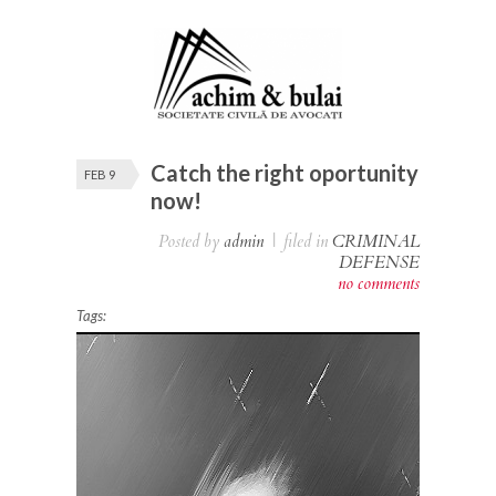
Catch the right oportunity
FEB 9
now!
Posted by
admin
|
filed in
CRIMINAL
DEFENSE
no comments
Tags: