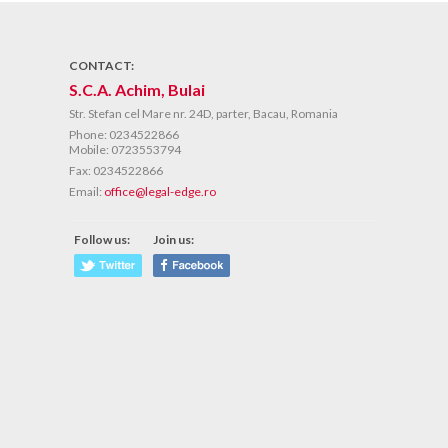
CONTACT:
S.C.A. Achim, Bulai
Str. Stefan cel Mare nr. 24D, parter, Bacau, Romania
Phone:
0234522866
Mobile: 0723553794
Fax:
0234522866
Email:
office@legal-edge.ro
Follow us:
Join us: